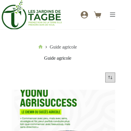
Passer
au
contenu
Panier
d’achat
Guide agricole
Accueil
Guide agricole